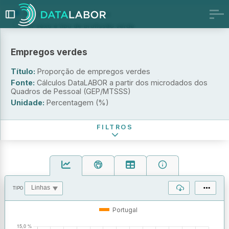
Por tipo de profissão verde
Por sexo e tipo de profissão verde
Por grupo etário e tipo de profissão verde
Por nível de escolaridade e tipo de profissão verde
Empregos verdes
Por atividade económica e tipo de profissão verde
Título:
Proporção de empregos verdes
Por dimensão da empresa e tipo de profissão verde
Fonte:
Cálculos DataLABOR a partir dos microdados dos
Tipo de profissão verde
Quadros de Pessoal (GEP/MTSSS)
Unidade:
Percentagem (%)
Período de referência
FILTROS
TIPO
OPERAÇÕES
VALORES
Portugal