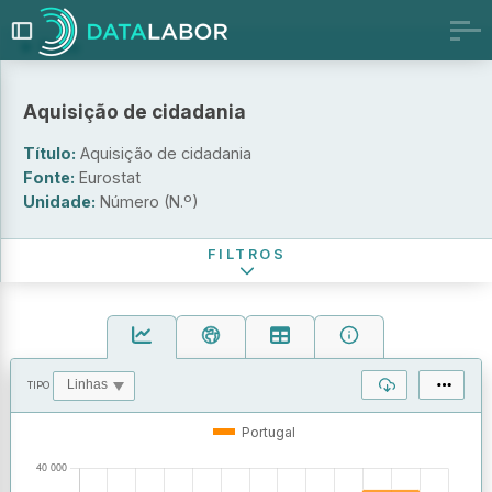
Sexo
Grupo etário
Aquisição de cidadania
Nacionalidade
Título:
Aquisição de cidadania
Território
Fonte:
Eurostat
Unidade:
Número (N.º)
Período de referência
FILTROS
TIPO
OPERAÇÕES
VALORES
Portugal