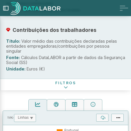
declaradas/contribuições
Valor das remunerações declaradas
Valor das contribuições
Valor médio das contribuições por pessoa singular
Contribuições dos trabalhadores
Situação na profissão
TODOS
Título:
Valor médio das contribuições declaradas pelas
Trabalhador dependentes (pessoas singulares com
entidades empregadoras/contribuições por pessoa
remunerações declaradas)
singular
Fonte:
Cálculos DataLABOR a partir de dados da Segurança
Trabalhador independente (pessoas singulares com
Social (SS)
contribuições)
Unidade:
Euros (€)
Período de referência
FILTROS
TIPO
OPERAÇÕES
VALORES
Portugal