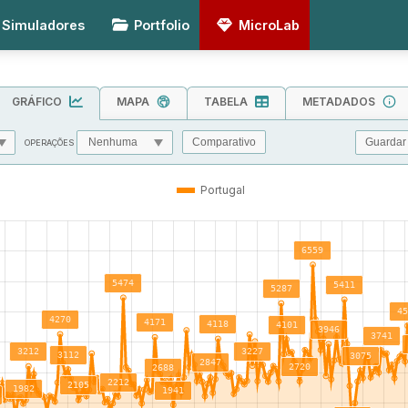
Simuladores
Portfolio
MicroLab
GRÁFICO
MAPA
TABELA
METADADOS
Guardar
Comparativo
OPERAÇÕES
MIN
MAX
TOL
Portugal