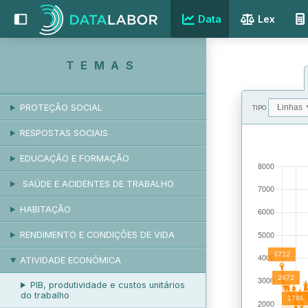
Data
Lex
EMPREGO E DESEMPREGO
REMUNERAÇÃO
TEMAS
RELAÇÕES LABORAIS
PROTEÇÃO SOCIAL
TIPO
RESPOSTAS SOCIAIS
VALORES
EDUCAÇÃO E FORMAÇÃO
SAÚDE E ACIDENTES DE TRABALHO
HABITAÇÃO
RENDIMENTO E CONDIÇÕES DE VIDA
ATIVIDADE ECONÓMICA
PIB, produtividade e custos unitários
do trabalho