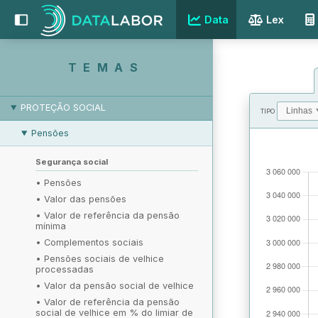
Data
Lex
EMPREGO E DESEMPREGO
REMUNERAÇÃO
TEMAS
RELAÇÕES LABORAIS
PROTEÇÃO SOCIAL
TIPO
Pensões
VALORES
Segurança social
•
Pensões
•
Valor das pensões
•
Valor de referência da pensão
mínima
•
Complementos sociais
•
Pensões sociais de velhice
processadas
•
Valor da pensão social de velhice
•
Valor de referência da pensão
social de velhice em % do limiar de