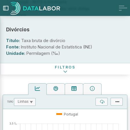
Portugal - NUTS e municípios
Portugal - NUTS e municípios série antiga
Europa
Indicador
Divórcios
Taxa bruta de divórcio
Título:
Taxa bruta de divórcio
Casamentos dissolvidos por divórcio entre pessoas de sexo
Fonte:
Instituto Nacional de Estatística (INE)
oposto
Unidade:
Permilagem (‰)
Período de referência
FILTROS
TIPO
OPERAÇÕES
VALORES
Portugal