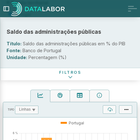
Escala territorial
Portugal
Europa
Saldo das administrações públicas
Periodicidade
Título:
Saldo das administrações públicas em % do PIB
Anual
Fonte:
Banco de Portugal
Trimestral
Unidade:
Percentagem (%)
Período de referência
FILTROS
TIPO
OPERAÇÕES
VALORES
Portugal