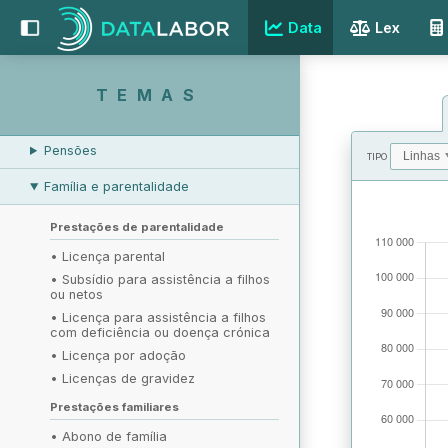
EMPREGO E DESEMPREGO
Data
Lex
REMUNERAÇÃO
RELAÇÕES LABORAIS
TEMAS
PROTEÇÃO SOCIAL
Pensões
TIPO
Família e parentalidade
VALORES
Prestações de parentalidade
•
Licença parental
•
Subsídio para assistência a filhos
ou netos
•
Licença para assistência a filhos
com deficiência ou doença crónica
•
Licença por adoção
•
Licenças de gravidez
Prestações familiares
•
Abono de família