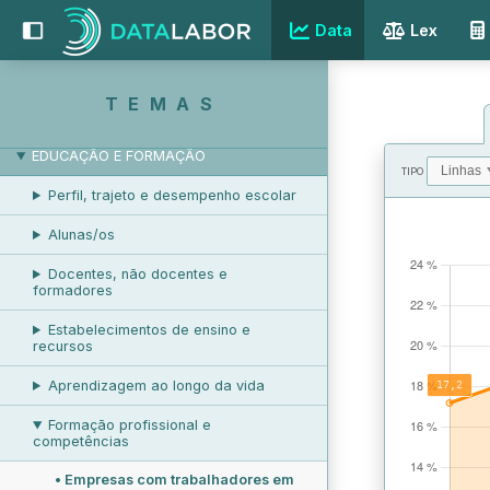
Data
Lex
RELAÇÕES LABORAIS
PROTEÇÃO SOCIAL
TEMAS
RESPOSTAS SOCIAIS
EDUCAÇÃO E FORMAÇÃO
TIPO
Perfil, trajeto e desempenho escolar
VALORES
Alunas/os
Docentes, não docentes e
formadores
Estabelecimentos de ensino e
recursos
Aprendizagem ao longo da vida
Formação profissional e
competências
•
Empresas com trabalhadores em