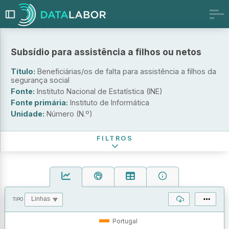
Indicador
Beneficiárias/os de falta para assistência a filhos
Subsídio para assistência a filhos ou netos
Beneficiárias/os de falta para assistência a netos
Título:
Beneficiárias/os de falta para assistência a filhos da
Duração da falta para assistência a filhos
segurança social
Duração da falta para assistência a netos
Fonte:
Instituto Nacional de Estatística (INE)
Sexo
Fonte primária:
Instituto de Informática
Unidade:
Número (N.º)
Período de referência
FILTROS
TIPO
OPERAÇÕES
VALORES
Portugal