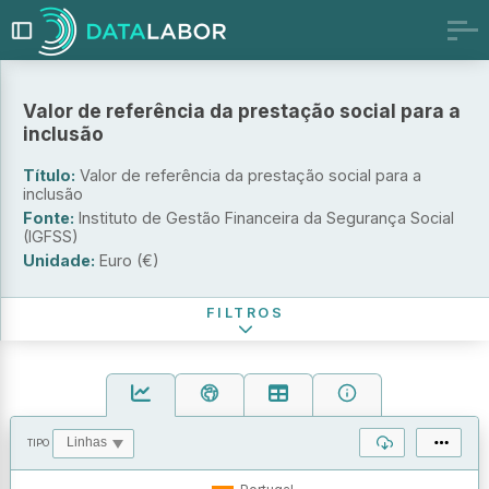
Valor de referência da prestação social para a
inclusão
Indicador
TODOS
Título:
Valor de referência da prestação social para a
inclusão
Componente base da prestação social para a inclusão
Fonte:
Instituto de Gestão Financeira da Segurança Social
(IGFSS)
Complemento da prestação social para a inclusão
Unidade:
Euro (€)
Período de referência
FILTROS
TIPO
OPERAÇÕES
VALORES