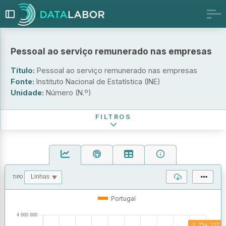
Desagregação
Por escalão de pessoal ao serviço e atividade económica
Por forma jurídica e atividade económica
Pessoal ao serviço remunerado nas empresas
Escalão de pessoal ao serviço
Título:
Pessoal ao serviço remunerado nas empresas
Atividade económica (Subclasse - CAE Rev. 3)
Fonte:
Instituto Nacional de Estatística (INE)
Unidade:
Número (N.º)
Período de referência
FILTROS
TIPO
OPERAÇÕES
VALORES
Portugal