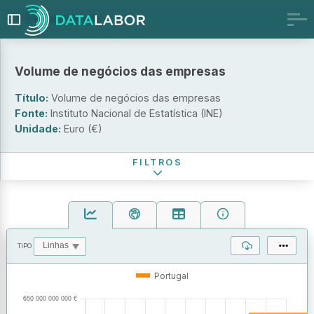
Desagregação
Por escalão de pessoal ao serviço e atividade económica
Por forma jurídica e atividade económica
Volume de negócios das empresas
Escalão de pessoal ao serviço
Título:
Volume de negócios das empresas
Atividade económica (Subclasse - CAE Rev. 3)
Fonte:
Instituto Nacional de Estatística (INE)
Unidade:
Euro (€)
Período de referência
FILTROS
TIPO
OPERAÇÕES
VALORES
Portugal