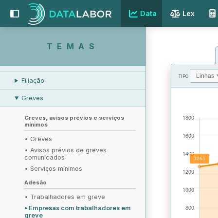
EMPREGO E DESEMPREGO
Data
Lex
REMUNERAÇÃO
RELAÇÕES LABORAIS
TEMAS
Regulamentação das relações
laborais
TIPO
Filiação
VALORES
Greves
Greves, avisos prévios e serviços
mínimos
•
Greves
•
Avisos prévios de greves
comunicados
•
Serviços mínimos
Adesão
•
Trabalhadores em greve
•
Empresas com trabalhadores em
greve