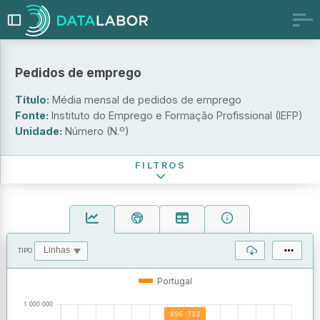
Indicador
Pedidos de emprego
Pedidos de emprego (média mensal em cada ano)
Pedidos de emprego (dezembro de cada ano)
Título:
Média mensal de pedidos de emprego
Condição perante o trabalho
Fonte:
Instituto do Emprego e Formação Profissional (IEFP)
Unidade:
Número (N.º)
Período de referência
FILTROS
TIPO
OPERAÇÕES
VALORES
Portugal