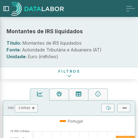
Escala territorial
Montantes de IRS liquidados
Portugal
Portugal - Distritos e RA
Título:
Montantes de IRS liquidados
Categorias de rendimentos (anexos do modelo 3)
Fonte:
Autoridade Tributária e Aduaneira (AT)
Unidade:
Euro (milhões)
Período de referência
FILTROS
TIPO
OPERAÇÕES
VALORES
Portugal