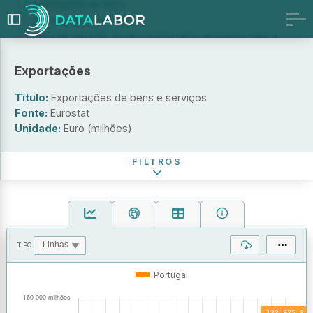
Exportações de bens
Intensidade exportadora
Taxa de variação anual prevista pelas empresas para a
atividade exportadora de bens
Exportações
Unidade
Título:
Exportações de bens e serviços
Euro (milhões)
Fonte:
Eurostat
Percentagem do PIB (%)
Unidade:
Euro (milhões)
Período de referência
FILTROS
TIPO
OPERAÇÕES
VALORES
Portugal