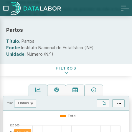
residência da mãe
Por natureza do parto, duração da gravidez da mãe e local
de residência da mãe
Natureza do parto
Partos
Grupo etário da mãe
Título:
Partos
Local de residência da mãe (NUTS - 2013)
Fonte:
Instituto Nacional de Estatística (INE)
Unidade:
Número (N.º)
Período de referência
FILTROS
TIPO
OPERAÇÕES
VALORES
Total