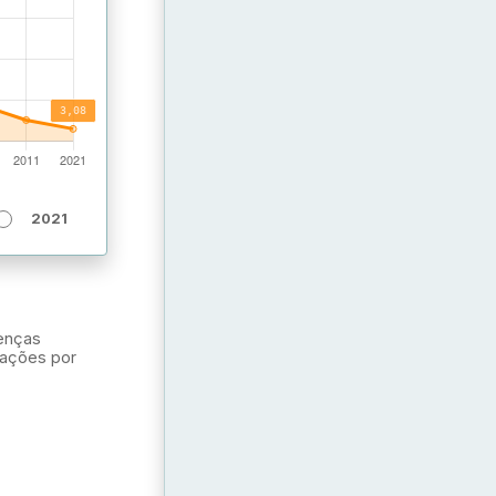
2021
renças
cações por