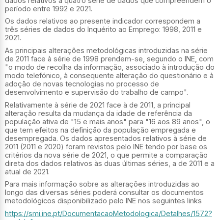
dados relativos a quatro série de dados que compreendem o
período entre 1992 e 2021.
Os dados relativos ao presente indicador correspondem a
três séries de dados do Inquérito ao Emprego: 1998, 2011 e
2021.
As principais alterações metodológicas introduzidas na série
de 2011 face à série de 1998 prendem-se, segundo o INE, com
"o modo de recolha da informação, associado à introdução do
modo telefónico, à consequente alteração do questionário e à
adoção de novas tecnologias no processo de
desenvolvimento e supervisão do trabalho de campo".
Relativamente à série de 2021 face à de 2011, a principal
alteração resulta da mudança da idade de referência da
população ativa de "15 e mais anos" para "16 aos 89 anos", o
que tem efeitos na definição da população empregada e
desempregada. Os dados apresentados relativos à série de
2011 (2011 e 2020) foram revistos pelo INE tendo por base os
critérios da nova série de 2021, o que permite a comparação
direta dos dados relativos às duas últimas séries, a de 2011 e a
atual de 2021.
Para mais informação sobre as alterações introduzidas ao
longo das diversas séries poderá consultar os documentos
metodológicos disponibilizado pelo INE nos seguintes links
https://smi.ine.pt/DocumentacaoMetodologica/Detalhes/1572?