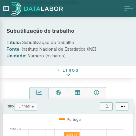
Taxa de subutilização do trabalho
Desagregação
Por sexo
Subutilização do trabalho
Por grupo etário
Por nível de escolaridade
Título:
Subutilização do trabalho
Sexo
Fonte:
Instituto Nacional de Estatística (INE)
Unidade:
Número (milhares)
Período de referência
FILTROS
TIPO
OPERAÇÕES
VALORES
Portugal