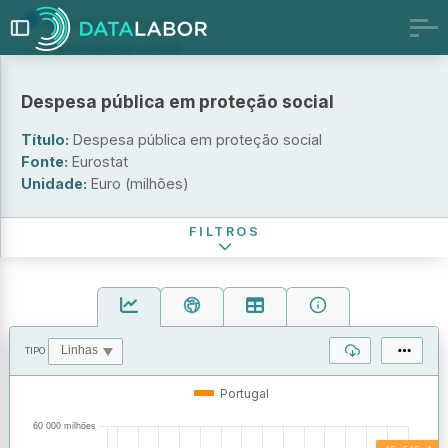
Administrações públicas
Administração central
Administração federal/regional
Administração local
Despesa pública em proteção social
Fundos da Segurança Social
Título:
Despesa pública em proteção social
Território
Fonte:
Eurostat
Unidade:
Euro (milhões)
Período de referência
FILTROS
TIPO
OPERAÇÕES
VALORES
Portugal