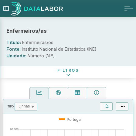
Indicador
Enfermeiras/os
Enfermeiras/os por 1000 habitantes
Enfermeiros/as
Sexo
Título:
Enfermeiras/os
Local de trabalho (NUTS - 2013)
Fonte:
Instituto Nacional de Estatística (INE)
Unidade:
Número (N.º)
Período de referência
FILTROS
TIPO
OPERAÇÕES
VALORES
Portugal