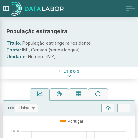
População estrangeira
Título:
População estrangeira residente
Sexo
Fonte:
INE, Censos (séries longas)
Unidade:
Número (N.º)
Período de referência
FILTROS
TIPO
OPERAÇÕES
VALORES
Portugal