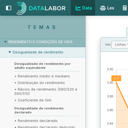
Data
Lex
EDUCAÇÃO E FORMAÇÃO
SAÚDE E ACIDENTES DE TRABALHO
TEMAS
HABITAÇÃO
RENDIMENTO E CONDIÇÕES DE VIDA
TIPO
Desigualdade de rendimento
VALORES
Desigualdade de rendimento por
adulto equivalente
•
Rendimento médio e mediano
•
Distribuição do rendimento
•
Rácios de rendimento (S80/S20 e
S90/S10)
•
Coeficiente de Gini
Desigualdade de rendimento
declarado
•
Rendimento declarado
•
Rendimento declarado deduzido