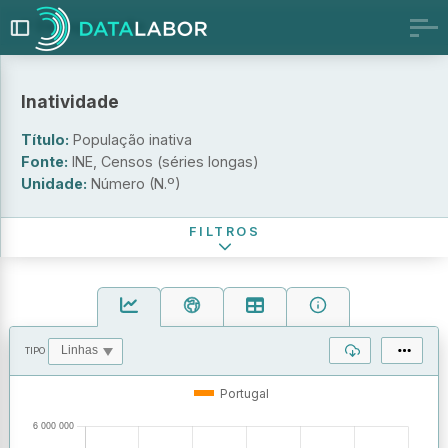
Desagregação
Por sexo e condição perante o trabalho
Por grupo etário e condição perante o trabalho
Inatividade
Sexo
Título:
População inativa
Condição perante o trabalho (população inativa)
Fonte:
INE, Censos (séries longas)
Unidade:
Número (N.º)
Período de referência
FILTROS
TIPO
OPERAÇÕES
VALORES
Portugal