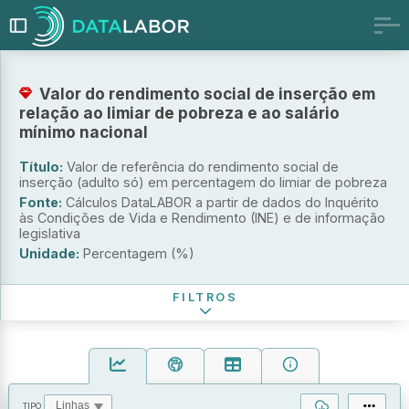
Valor do rendimento social de inserção em
relação ao limiar de pobreza e ao salário
mínimo nacional
Indicador
Título:
Valor de referência do rendimento social de
inserção (adulto só) em percentagem do limiar de pobreza
Valor de referência do rendimento social de inserção
(adulto só) em % do limiar de pobreza
Fonte:
Cálculos DataLABOR a partir de dados do Inquérito
às Condições de Vida e Rendimento (INE) e de informação
Valor de referência do rendimento social de inserção
legislativa
(adulto só) em % do salário mínimo nacional
Unidade:
Percentagem (%)
Período de referência
FILTROS
TIPO