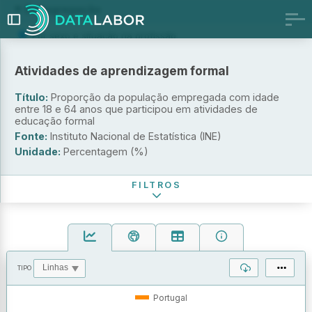
Desagregação
Por sexo e situação na profissão
Por sexo e profissão
Por sexo e tipo de contrato de trabalho
Atividades de aprendizagem formal
Por sexo e regime de duração do trabalho
Título:
Proporção da população empregada com idade
Sexo
entre 18 e 64 anos que participou em atividades de
educação formal
Situação na profissão
Fonte:
Instituto Nacional de Estatística (INE)
Unidade:
Percentagem (%)
Período de referência
FILTROS
TIPO
OPERAÇÕES
VALORES
Portugal