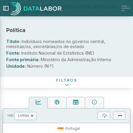
Indivíduos nomeados no governo central, ministras/os,
secretárias/os de estado
Proporção de indivíduos nomeados no governo central,
ministras/os, secretárias/os de estado
Política
Indivíduos eleitos para a Assembleia da República
Proporção de indivíduos eleitos para a Assembleia da
Título:
Indivíduos nomeados no governo central,
República
ministras/os, secretárias/os de estado
Presidentes dos municípios
Fonte:
Instituto Nacional de Estatística (INE)
Sexo
Fonte primária:
Ministério da Administração Interna
Unidade:
Número (N.º)
Período de referência
FILTROS
TIPO
OPERAÇÕES
VALORES
Portugal