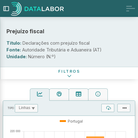
Indicador
Prejuízo fiscal
Declarações de IRC com prejuízo fiscal
Prejuízos fiscais declarados
Título:
Declarações com prejuízo fiscal
Atividade económica
Fonte:
Autoridade Tributária e Aduaneira (AT)
Unidade:
Número (N.º)
Período de referência
FILTROS
TIPO
OPERAÇÕES
VALORES
Portugal