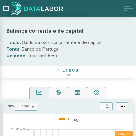
Indicador
Saldo da balança corrente e de capital
Saldo da balança corrente
Balança corrente e de capital
Unidade
Título:
Saldo da balança corrente e de capital
Euro (milhões)
Fonte:
Banco de Portugal
Percentagem do PIB (%)
Unidade:
Euro (milhões)
Período de referência
FILTROS
TIPO
OPERAÇÕES
VALORES
Portugal