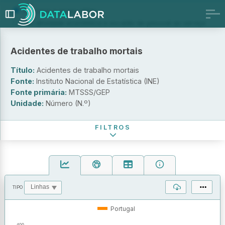
Por sexo e grupo etário
Por atividade económica e escalão de pessoal ao serviço
Por tipo de lesão e parte do corpo atingida
Por causa do acidente de trabalho e tipo de ocorrência
Acidentes de trabalho mortais
causadora do ferimento
Título:
Acidentes de trabalho mortais
Sexo
Fonte:
Instituto Nacional de Estatística (INE)
Grupo etário
Fonte primária:
MTSSS/GEP
Unidade:
Número (N.º)
Período de referência
FILTROS
TIPO
OPERAÇÕES
VALORES
Portugal