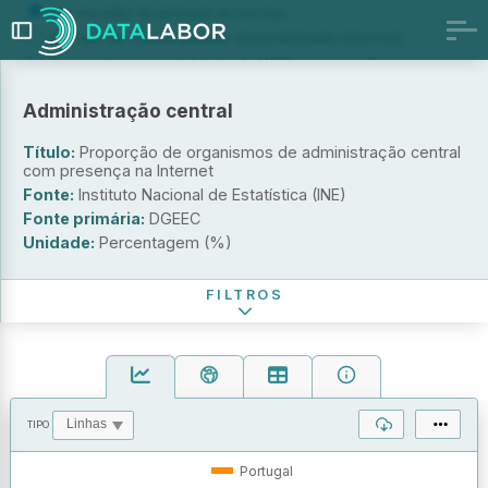
Por escalão de pessoal ao serviço
Por tipo de funcionalidade disponibilizada (Internet)
Por nível de acessibilidade do W3C para cidadãos com
necessidades especiais
Administração central
Escalão de pessoal ao serviço
TODOS
Título:
Proporção de organismos de administração central
1 - 49 pessoas
com presença na Internet
50 - 249 pessoas
Fonte:
Instituto Nacional de Estatística (INE)
Fonte primária:
250 e mais pessoas
DGEEC
Unidade:
Percentagem (%)
Período de referência
FILTROS
TIPO
OPERAÇÕES
VALORES
Portugal