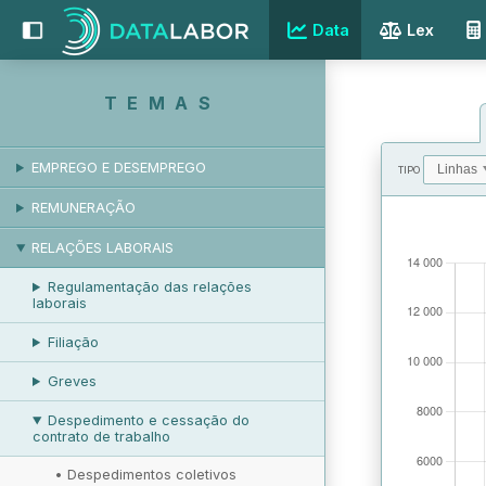
Data
Lex
TEMAS
EMPREGO E DESEMPREGO
TIPO
REMUNERAÇÃO
VALORES
RELAÇÕES LABORAIS
Regulamentação das relações
laborais
Filiação
Greves
Despedimento e cessação do
contrato de trabalho
•
Despedimentos coletivos