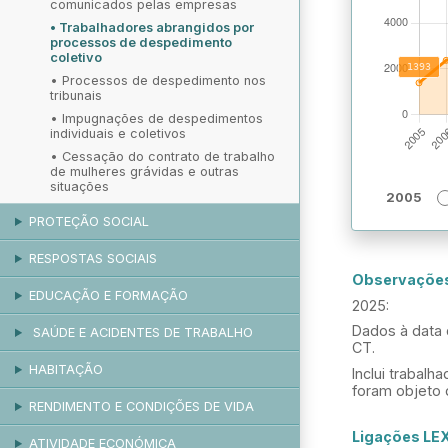
comunicados pelas empresas
•
Trabalhadores abrangidos por
processos de despedimento
coletivo
•
Processos de despedimento nos
tribunais
•
Impugnações de despedimentos
individuais e coletivos
•
Cessação do contrato de trabalho
de mulheres grávidas e outras
situações
2005
PROTEÇÃO SOCIAL
RESPOSTAS SOCIAIS
Observaçõe
EDUCAÇÃO E FORMAÇÃO
2025:
Dados à data 
SAÚDE E ACIDENTES DE TRABALHO
CT.
HABITAÇÃO
Inclui trabal
foram objeto 
RENDIMENTO E CONDIÇÕES DE VIDA
Ligações LE
ATIVIDADE ECONÓMICA