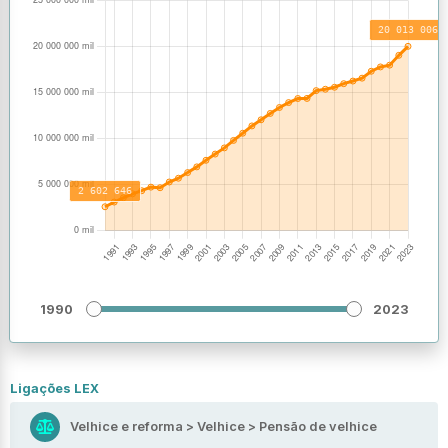
1990
2023
Ligações LEX
Velhice e reforma > Velhice > Pensão de velhice