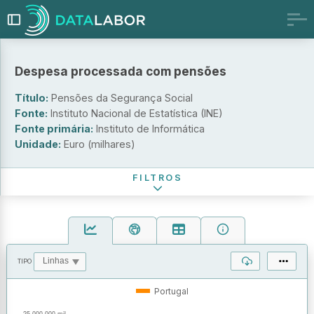
Escala territorial
Despesa processada com pensões
Portugal
Portugal - NUTS e municípios
Título:
Pensões da Segurança Social
Portugal - NUTS e municípios série antiga
Fonte:
Instituto Nacional de Estatística (INE)
Tipo de pensão
Fonte primária:
Instituto de Informática
Unidade:
Euro (milhares)
Período de referência
FILTROS
TIPO
OPERAÇÕES
VALORES
Portugal