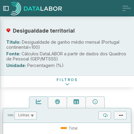
Indicador
Desigualdade territorial
Desigualdade de ganho médio (Portugal continental=100)
Título:
Desigualdade de ganho médio mensal (Portugal
continental=100)
Desigualdade de ganho médio (Lisboa=100)
Fonte:
Cálculos DataLABOR a partir de dados dos Quadros
Território
de Pessoal (GEP/MTSSS)
Unidade:
Percentagem (%)
Período de referência
FILTROS
TIPO
OPERAÇÕES
VALORES
Total