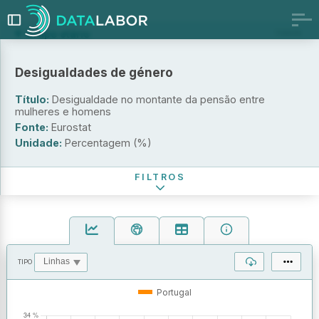
Grupo etário
TODOS
65 anos e mais anos
Desigualdades de género
65 - 74 anos
Título:
65 - 79 anos
Desigualdade no montante da pensão entre
mulheres e homens
Território
Fonte:
Eurostat
Unidade:
Percentagem (%)
Período de referência
FILTROS
TIPO
OPERAÇÕES
VALORES
Portugal