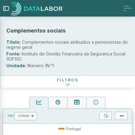
Complementos sociais
Tipo de pensão
TODOS
Título:
Complementos sociais atribuídos a pensionistas do
Velhice
regime geral
Invalidez
Fonte:
Instituto de Gestão Financeira da Segurança Social
(IGFSS)
Sobrevivência
Unidade:
Número (N.º)
Período de referência
FILTROS
TIPO
OPERAÇÕES
VALORES
Portugal