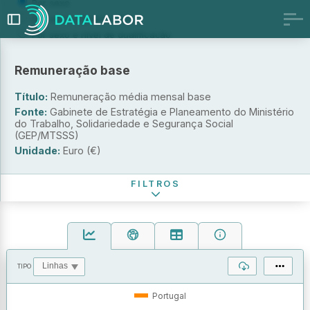
Por sexo
Por sexo e grupo etário
Por sexo e nível de qualificação
Por sexo e profissão
Por nível de escolaridade
Remuneração base
Por nível de qualificação e atividade económica
Título:
Remuneração média mensal base
Por atividade económica e tipo de instrumento de
regulamentação coletiva de trabalho
Fonte:
Gabinete de Estratégia e Planeamento do Ministério
do Trabalho, Solidariedade e Segurança Social
Sexo
(GEP/MTSSS)
Unidade:
Euro (€)
Período de referência
FILTROS
TIPO
OPERAÇÕES
VALORES
Portugal