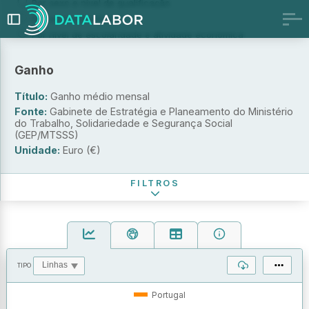
Por sexo e nível de qualificação
Por sexo e profissão
Por nível de escolaridade e atividade económica
Por nível de qualificação e atividade económica
Por decil
Ganho
Por atividade económica e escalão de pessoal ao serviço
Título:
Ganho médio mensal
Por atividade económica e instrumento de regulamentação
coletiva de trabalho
Fonte:
Gabinete de Estratégia e Planeamento do Ministério
do Trabalho, Solidariedade e Segurança Social
Sexo
(GEP/MTSSS)
Unidade:
Euro (€)
Período de referência
FILTROS
TIPO
OPERAÇÕES
VALORES
Portugal