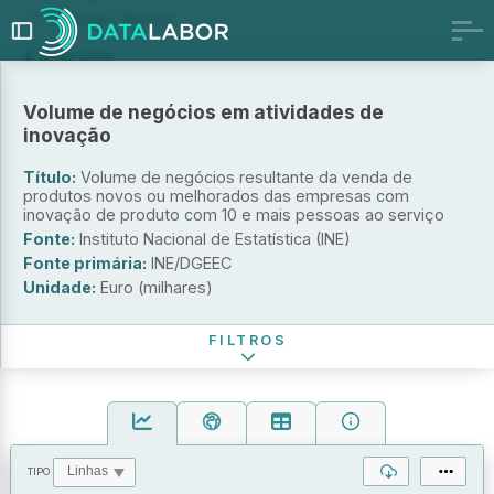
Portugal - NUTS II
Indicador
Volume de negócios resultante da venda de produtos novos
Volume de negócios em atividades de
ou melhorados das empresas com inovação de produto
inovação
Proporção do volume de negócios resultante da venda de
produtos novos ou melhorados das empresas com inovação de
Título:
Volume de negócios resultante da venda de
produto
produtos novos ou melhorados das empresas com
inovação de produto com 10 e mais pessoas ao serviço
Escalão de pessoal ao serviço
Fonte:
Instituto Nacional de Estatística (INE)
Atividade económica (CAE Rev. 3)
Fonte primária:
INE/DGEEC
Unidade:
Euro (milhares)
Período de referência
FILTROS
TIPO