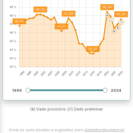
1995
2024
(&) Dado provisório (//) Dado preliminar
Envie as suas dúvidas e sugestões para
datalabor@colabor.pt