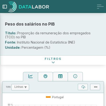
Peso dos salários no PIB
Escala territorial
Título:
Proporção da remuneração dos empregados
(TCO) no PIB
Portugal
Fonte:
Instituto Nacional de Estatística (INE)
Europa
Unidade:
Percentagem (%)
Período de referência
FILTROS
TIPO
OPERAÇÕES
VALORES
Portugal