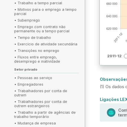
•
Trabalho a tempo parcial
•
Motivos para o emprego a tempo
parcial
•
Subemprego
•
Emprego com contrato não
permanente ou a tempo parcial
•
Tempo de trabalho
•
Exercício de atividade secundária
•
Transições no emprego
2011-12
•
Fluxos entre emprego,
desemprego e inatividade
Setor privado
•
Pessoas ao serviço
Observaçõe
•
Empregadores
(1) Os dados d
•
Trabalhadores por conta de
outrem
Ligações LE
•
Trabalhadores por conta de
outrem estrangeiros
Cont
•
Trabalho a partir de agências de
ter
trabalho temporário
•
Mudança de empresa