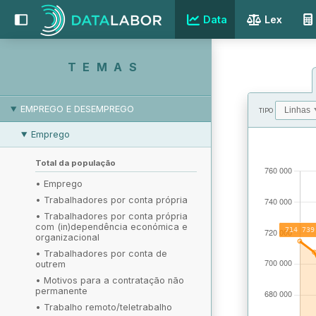
Data
Lex
TEMAS
EMPREGO E DESEMPREGO
TIPO
Emprego
VALORES
Total da população
•
Emprego
•
Trabalhadores por conta própria
•
Trabalhadores por conta própria
com (in)dependência económica e
organizacional
•
Trabalhadores por conta de
outrem
•
Motivos para a contratação não
permanente
•
Trabalho remoto/teletrabalho