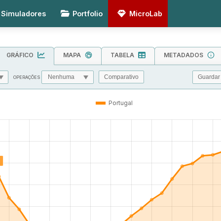
Simuladores
Portfolio
MicroLab
GRÁFICO
MAPA
TABELA
METADADOS
Guardar
Comparativo
OPERAÇÕES
MIN
MAX
TOL
Portugal