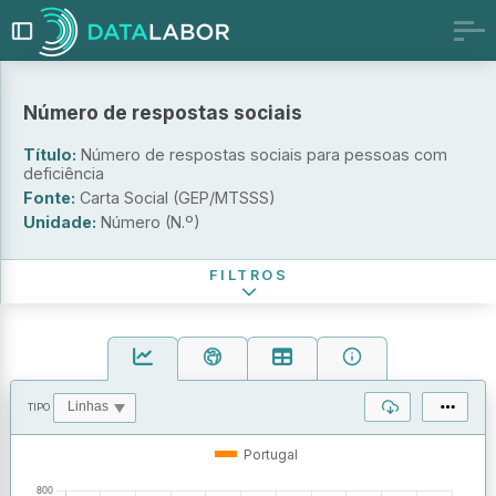
Número de respostas sociais
Tipologia da Resposta
Título:
Número de respostas sociais para pessoas com
deficiência
Natureza Jurídica
Fonte:
Carta Social (GEP/MTSSS)
Unidade:
Número (N.º)
Período de referência
FILTROS
TIPO
OPERAÇÕES
VALORES
Portugal