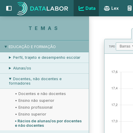
REMUNERAÇÃO
Data
Lex
RELAÇÕES LABORAIS
PROTEÇÃO SOCIAL
TEMAS
RESPOSTAS SOCIAIS
EDUCAÇÃO E FORMAÇÃO
TIPO
Perfil, trajeto e desempenho escolar
VALORES
Alunas/os
Docentes, não docentes e
formadores
•
Docentes e não docentes
•
Ensino não superior
•
Ensino profissional
•
Ensino superior
•
Rácios de alunas/os por docentes
e não docentes