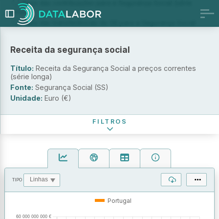
Peso das contribuições para a Segurança Social (série
longa)
Peso das transferências do OE para a Segurança Social
(série longa)
Unidade
Receita da segurança social
A preços correntes (€)
Título:
Receita da Segurança Social a preços correntes
(série longa)
A preços constantes (ano base=2016) (€)
Fonte:
Segurança Social (SS)
Percentagem do PIB (%)
Unidade:
Euro (€)
Período de referência
FILTROS
TIPO
OPERAÇÕES
VALORES
Portugal