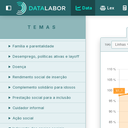
REMUNERAÇÃO
Data
Lex
RELAÇÕES LABORAIS
PROTEÇÃO SOCIAL
TEMAS
Pensões
TIPO
Família e parentalidade
VALORES
Desemprego, políticas ativas e layoff
Doença
Rendimento social de inserção
Complemento solidário para idosos
Prestação social para a inclusão
Cuidador informal
Ação social