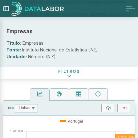
Por escalão de pessoal ao serviço e atividade económica
(subclasse)
Por escalão de pessoal remunerado e atividade económica
(divisão)
Por dimensão e forma jurídica
Empresas
Forma jurídica
Título:
Empresas
Atividade económica (Classe - CAE Rev. 3)
Fonte:
Instituto Nacional de Estatística (INE)
Unidade:
Número (N.º)
Período de referência
FILTROS
TIPO
OPERAÇÕES
VALORES
Portugal