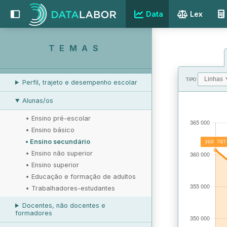
RELAÇÕES LABORAIS
Data
Lex
PROTEÇÃO SOCIAL
RESPOSTAS SOCIAIS
TEMAS
EDUCAÇÃO E FORMAÇÃO
TIPO
Perfil, trajeto e desempenho escolar
VALORES
Alunas/os
•
Ensino pré-escolar
•
Ensino básico
•
Ensino secundário
•
Ensino não superior
•
Ensino superior
•
Educação e formação de adultos
•
Trabalhadores-estudantes
Docentes, não docentes e
formadores