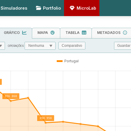
Simuladores
Portfolio
MicroLab
GRÁFICO
MAPA
TABELA
METADADOS
Guardar
Comparativo
OPERAÇÕES
MIN
MAX
TOL
Portugal