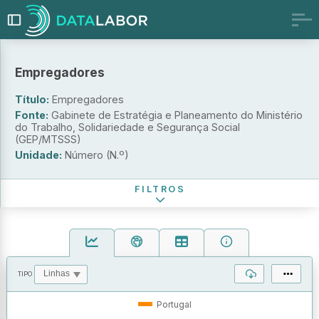
Empregadores
Título:
Empregadores
Grupo etário
Fonte:
Gabinete de Estratégia e Planeamento do Ministério
do Trabalho, Solidariedade e Segurança Social
Nível de escolaridade
(GEP/MTSSS)
Unidade:
Número (N.º)
Período de referência
FILTROS
TIPO
OPERAÇÕES
VALORES
Portugal