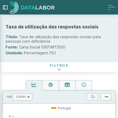
Taxa de utilização das respostas sociais
Tipologia da Resposta
Título:
Taxa de utilização das respostas sociais para
pessoas com deficiência
Natureza Jurídica
Fonte:
Carta Social (GEP/MTSSS)
Unidade:
Percentagem (%)
Período de referência
FILTROS
TIPO
OPERAÇÕES
VALORES
Portugal